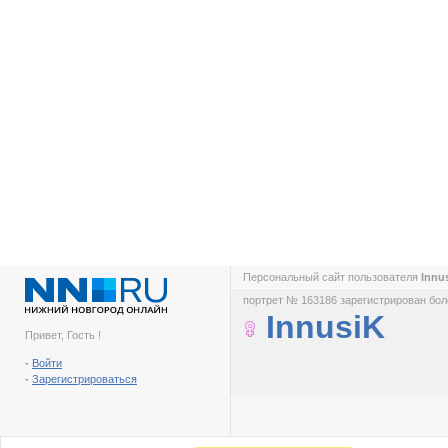
Персональный сайт пользователя
Innu
портрет № 163186 зарегистрирован боле
InnusiK
Привет, Гость !
-
Войти
-
Зарегистрироваться