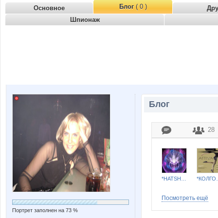
Блог
( 0 )
Основное
Др
Шпионаж
Блог
28
*HATSHEPSUT*
*КОЛГО
Посмотреть ещё
Портрет заполнен на 73 %