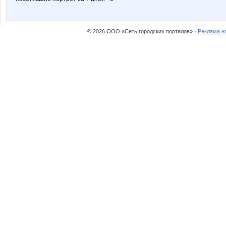
Алла1
Бразили
© 2026 ООО «Сеть городских порталов» ·
Реклама н
Косметолог_массажист
Кр
Секрет Востока
Слайд Ш