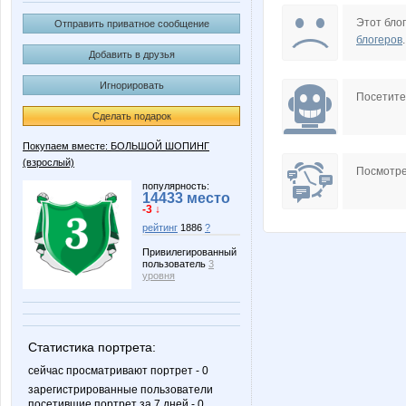
Japanka
KotoPe
Этот блог
Отправить приватное сообщение
блогеров
.
Добавить в друзья
Игнорировать
Oboroteny
OlgaVale
Посетит
Сделать подарок
Покупаем вместе: БОЛЬШОЙ ШОПИНГ
(взрослый)
ViAn
XMSX
Посмотре
популярность:
14433 место
-3 ↓
рейтинг
1886
?
lennicom
madonn
Привилегированный
пользователь
3
уровня
tanjushok
wom
Статистика портрета:
сейчас просматривают портрет - 0
зарегистрированные пользователи
посетившие портрет за 7 дней - 0